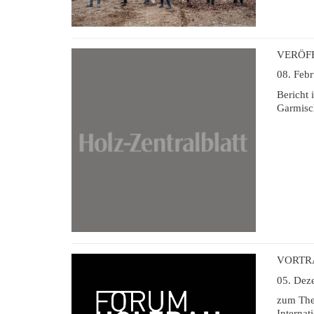
VERÖF
08. Feb
Bericht 
Garmisc
VORTR
05. Dez
zum The
Interna