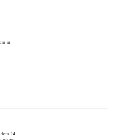
rum in
 dem 24.
e waren