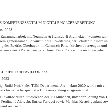
ATZ KOMPETENZZENTRUM DIGITALE HOLZBEARBEITUNG
ust 2023
r Zusammenarbeit mit Neumann & Heinsdorff Architekten, konnten wir 
rem gemeinsamen Entwurf für die Erweiterung der Schulen für Holz un
ung des Bezirks Oberbayern in Garmisch-Partenkirchen überzeugen und
m von zwei 3.Preisen ausgezeichnet. Ein 2.Preis wurde nicht vergeben.
UPREIS FÜR PAVILLON 333
l 2023
ignBuild Projekt des TUM Departments Architektur 2020 wurde mit ei
eis für seine beispielhafte Holzverwendung ausgezeichnet.
jekt wurde durch Studierende der TU München, unter der Leitung von
C
,
Ferdinand Albrecht, Enrica Ferrucci sowie Matthias Kestel, geplant so
ßend realisiert.