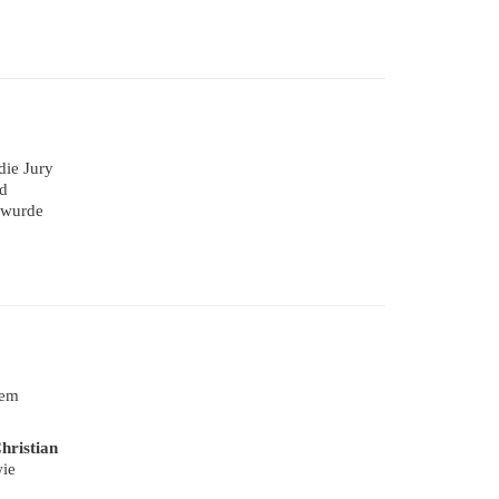
die Jury
d
 wurde
nem
hristian
wie