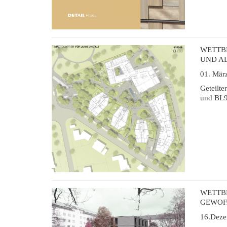
WETTB
UND AL
01. Mär
Geteilte
und BL9
WETTB
GEWOF
16.Deze