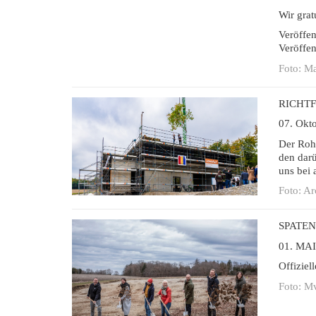
Wir grat
Veröffe
Veröffe
Foto: Ma
RICHT
07. Okt
Der Roh
den darü
uns bei 
Foto: A
SPATE
01. MAI
Offiziel
Foto: M