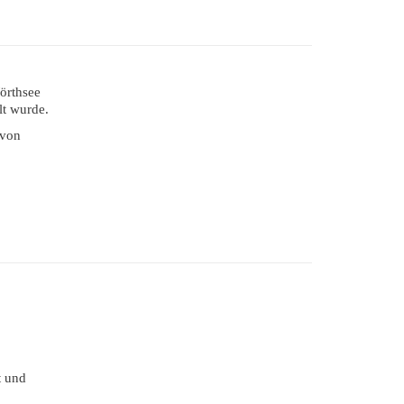
örthsee
lt wurde.
 von
t und