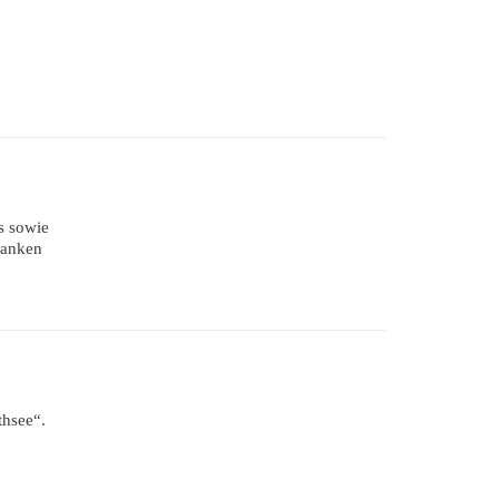
s sowie
danken
thsee“.