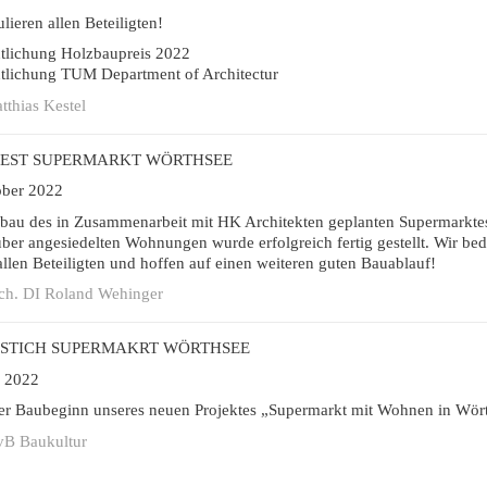
ulieren allen Beteiligten!
ntlichung Holzbaupreis 2022
ntlichung TUM Department of Architectur
tthias Kestel
FEST SUPERMARKT WÖRTHSEE
ober 2022
bau des in Zusammenarbeit mit
HK Architekten
geplanten Supermarkte
ber angesiedelten Wohnungen wurde erfolgreich fertig gestellt. Wir be
allen Beteiligten und hoffen auf einen weiteren guten Bauablauf!
rch. DI Roland Wehinger
NSTICH SUPERMAKRT WÖRTHSEE
 2022
ler Baubeginn unseres neuen Projektes „Supermarkt mit Wohnen in Wör
vB Baukultur