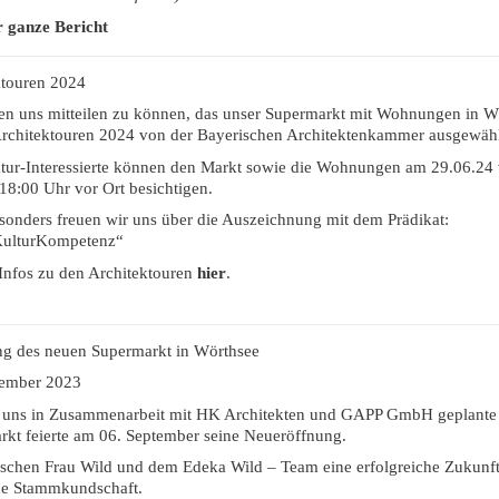
r ganze Bericht
ktouren 2024
en uns mitteilen zu können, das unser Supermarkt mit Wohnungen in W
Architektouren 2024 von der Bayerischen Architektenkammer ausgewäh
ktur-Interessierte können den Markt sowie die Wohnungen am 29.06.24
18:00 Uhr vor Ort besichtigen.
onders freuen wir uns über die Auszeichnung mit dem Prädikat:
ulturKompetenz“
Infos zu den Architektouren
hier
.
ng des neuen Supermarkt in Wörthsee
tember 2023
 uns in Zusammenarbeit mit HK Architekten und GAPP GmbH geplante
kt feierte am 06. September seine Neueröffnung.
schen Frau Wild und dem Edeka Wild – Team eine erfolgreiche Zukunf
eue Stammkundschaft.