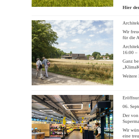
Hier de
Archite
Wir freu
für die 
Archite
16:00 – 
Ganz bes
„KlimaK
Weitere 
Eröffnu
06. Sep
Der von
Supermar
Wir wün
eine tr