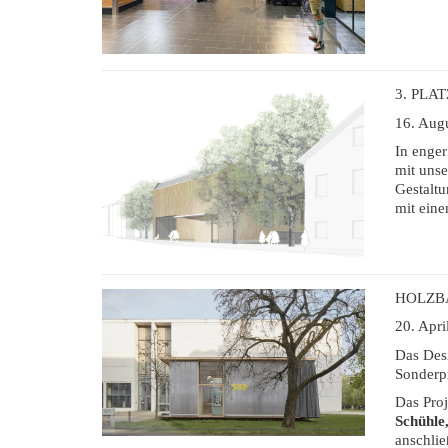
3. PL
16. Aug
In enge
mit unse
Gestalt
mit eine
HOLZBA
20. Apri
Das Des
Sonderpr
Das Pro
Schühle
anschlie