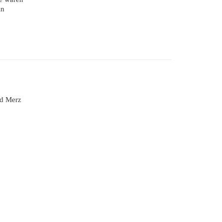
in
ad Merz