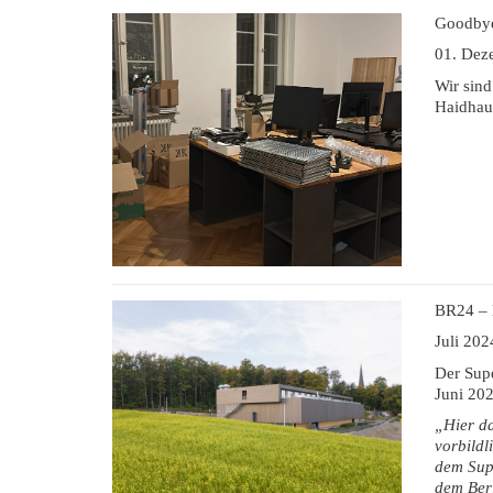
Goodbye 
01. Dez
Wir sind
Haidhau
BR24 – 
Juli 202
Der Sup
Juni 202
„Hier da
vorbildl
dem Sup
dem Beri