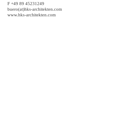
F +49 89 45231249
buero(at)hks-architekten.com
www.hks-architekten.com
Huß Kühfuss Schühle PartG mbB | Sckellstraße 1 |
Impressum
81667 München |
buero(at)hks-architekten.com
& DSGVO