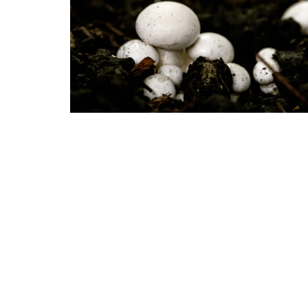
Huß Kühfuss Schühle PartG mbB | Sckellstraße 1 | 81