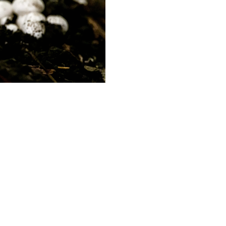
667 München |
buero(at)hks-architekten.com