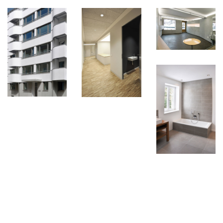
Huß Kühfuss Schühle PartG mbB | Sckellstraße 1 |
Impressum
81667 München |
buero(at)hks-architekten.com
& DSGVO